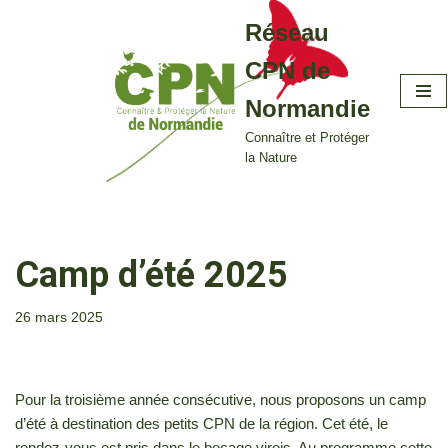
Réseau
Aller
CPN de
au
contenu
Normandie
Connaître et Protéger
la Nature
Camp d’été 2025
26 mars 2025
Pour la troisième année consécutive, nous proposons un camp
d’été à destination des petits CPN de la région. Cet été, le
rendez-vous est pris dans le bocage virois. Au programme cette